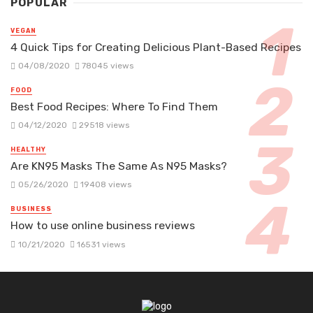
POPULAR
VEGAN
4 Quick Tips for Creating Delicious Plant-Based Recipes
04/08/2020
78045 views
FOOD
Best Food Recipes: Where To Find Them
04/12/2020
29518 views
HEALTHY
Are KN95 Masks The Same As N95 Masks?
05/26/2020
19408 views
BUSINESS
How to use online business reviews
10/21/2020
16531 views